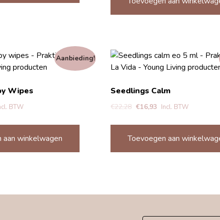
Toevoegen aan winkelwag
Aanbieding!
by Wipes
Seedlings Calm
€
22,28
€
16,93
ncl. BTW
Incl. BTW
 aan winkelwagen
Toevoegen aan winkelwag