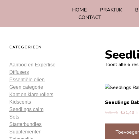
HOME
PRAKTIJK
B
CONTACT
CATEGORIEËN
Seedl
Toont alle 6 res
Aanbod en Expertise
Diffusers
Essentiële oliën
Geen categorie
Kant en klare rollers
Seedlings Bab
Kidscents
Seedlings calm
€
26,75
€
21,40
I
Sets
Starterbundles
Toevoegen
Supplementen