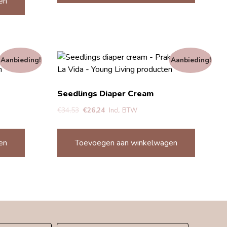
en
Aanbieding!
Aanbieding!
Seedlings Diaper Cream
€
34,53
€
26,24
Incl. BTW
en
Toevoegen aan winkelwagen