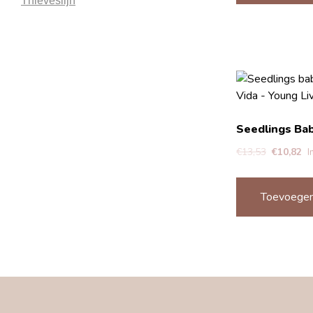
Thieveslijn
Seedlings Ba
€
13,53
€
10,82
I
Toevoegen