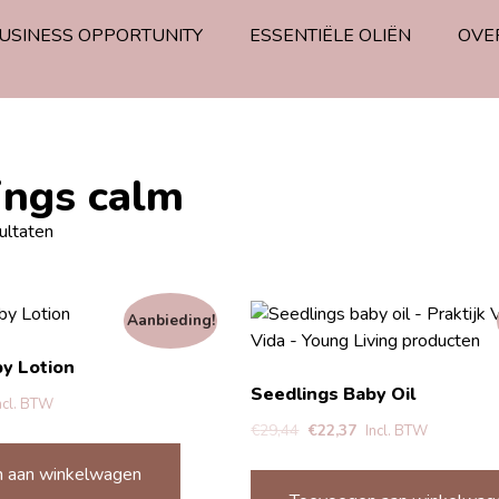
USINESS OPPORTUNITY
ESSENTIËLE OLIËN
OVE
ings calm
ultaten
Aanbieding!
y Lotion
Seedlings Baby Oil
ncl. BTW
€
29,44
€
22,37
Incl. BTW
 aan winkelwagen