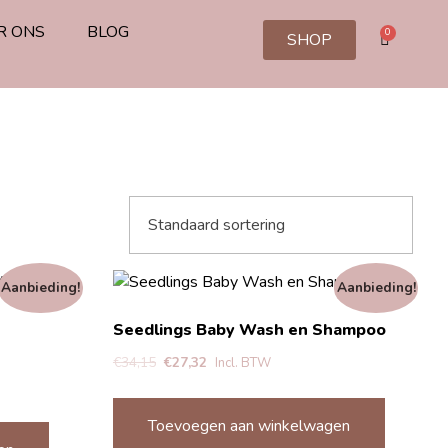
R ONS
BLOG
0
SHOP
Aanbieding!
Aanbieding!
Seedlings Baby Wash en Shampoo
€
34,15
€
27,32
Incl. BTW
Toevoegen aan winkelwagen