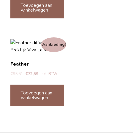
Toevoegen aan
winkelwagen
Aanbieding!
Feather
€
95,51
€
72,59
Incl. BTW
Toevoegen aan
winkelwagen