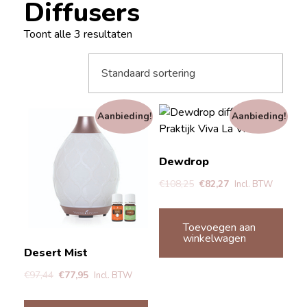
Diffusers
Toont alle 3 resultaten
Aanbieding!
Aanbieding!
Dewdrop
€
108,25
€
82,27
Incl. BTW
Toevoegen aan
winkelwagen
Desert Mist
€
97,44
€
77,95
Incl. BTW