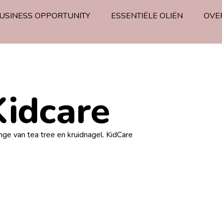
USINESS OPPORTUNITY
ESSENTIËLE OLIËN
OVE
Kidcare
nge van tea tree en kruidnagel. KidCare