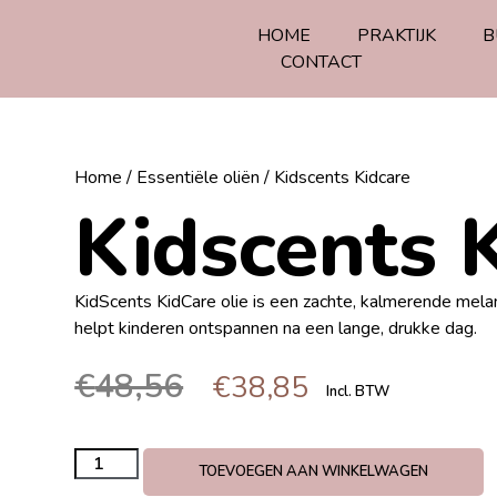
HOME
PRAKTIJK
B
CONTACT
Home
/
Essentiële oliën
/ Kidscents Kidcare
Kidscents 
KidScents KidCare olie is een zachte, kalmerende mela
helpt kinderen ontspannen na een lange, drukke dag.
€
48,56
€
38,85
Incl. BTW
TOEVOEGEN AAN WINKELWAGEN