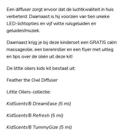
Een
diffuser
zorgt ervoor dat de
luchtkwaliteit
in huis
verbeterd
. Daarnaast is hij
voorzien van tien unieke
LED-lichtopties en vijf witte ruisgeluiden en
geluiden/muziek.
Daarnaast krijg je bij deze kinderset een
GRATIS
calm
massageolie
, een
berenroller
en een
flyer
met
uitleg
en
tips
over de oliën uit deze kit!
De little oilers kids kit bestaat uit:
Feather the Owl Diffuser
Little Oilers-collectie:
KidScents® DreamEase (5 ml)
KidScents® Refresh (5 ml)
KidScents® TummyGize (5 ml)