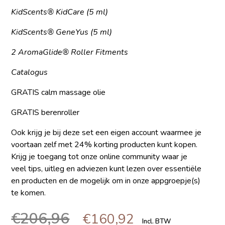
KidScents® KidCare (5 ml)
KidScents® GeneYus (5 ml)
2 AromaGlide® Roller Fitments
Catalogus
GRATIS calm massage olie
GRATIS berenroller
Ook krijg je bij deze set een
eigen account
waarmee je
voortaan zelf met
24% korting
producten kunt kopen.
Krijg je toegang tot onze
online community
waar je
veel tips, uitleg en adviezen kunt lezen over essentiële
en producten en de mogelijk om in onze
appgroepje(s)
te komen.
€
206,96
€
160,92
Incl. BTW